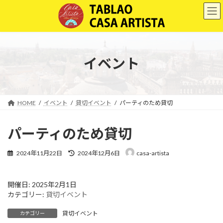
コ
ナ
ン
ビ
テ
ゲ
ン
ー
ツ
シ
へ
ョ
イベント
ス
ン
キ
に
ッ
移
プ
動
HOME
イベント
貸切イベント
パーティのため貸切
パーティのため貸切
最
2024年11月22日
2024年12月6日
casa-artista
終
更
新
開催日: 2025年2月1日
日
カテゴリー:
貸切イベント
時
:
貸切イベント
カテゴリー