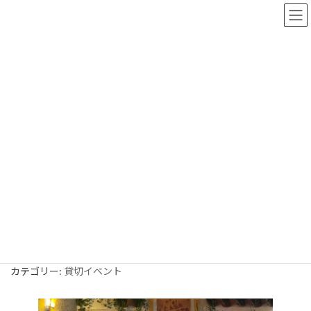
コ
ナ
ン
ビ
テ
ゲ
ン
ー
ツ
シ
へ
ョ
イベント
ス
ン
キ
に
ッ
移
プ
動
HOME
イベント
貸切イベント
フラメンコの夜 第３回
フラメンコの夜 第３回
最
2025年5月22日
2025年5月22日
casa-artista
終
更
新
開催日: 2025年6月20日
日
カテゴリー:
貸切イベント
時
: