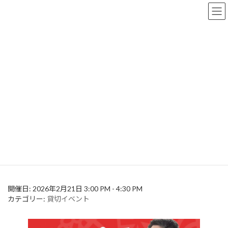
コ
ナ
ン
ビ
テ
ゲ
ン
ー
ツ
シ
へ
ョ
イベント
ス
ン
キ
に
ッ
移
プ
動
HOME
イベント
貸切イベント
北村海人 コンパスアルテクラス
北村海人 コンパスアルテクラス
最
2026年1月26日
2026年1月26日
casa-artista
終
更
新
開催日: 2026年2月21日 3:00 PM - 4:30 PM
日
カテゴリー:
貸切イベント
時
: