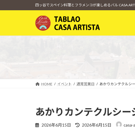
コ
ナ
四ッ谷でスペイン料理とフラメンコが楽しめるバル CASA ARTI
ン
ビ
テ
ゲ
ン
ー
ツ
シ
へ
ョ
ス
ン
キ
に
ッ
移
プ
動
HOME
イベント
通常営業日
あかりカンテクルシ
あかりカンテクルシー
最
2026年6月15日
2026年6月15日
casa-a
終